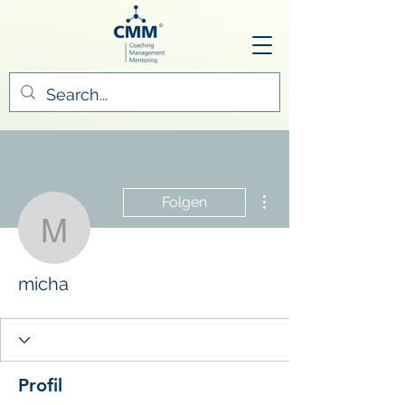
Weitere Optionen
Folgen
micha
micha
Profil