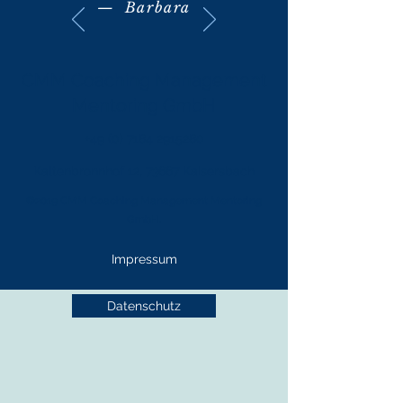
— Barbara
CMM Coaching Management
Mentoring GmbH
+49 (0) 7184 2915280
Kaltenbronnhof 12, 73667 Kaisersbach
©2019 CMM Coaching Management Mentoring
GmbH.
Impressum
Datenschutz