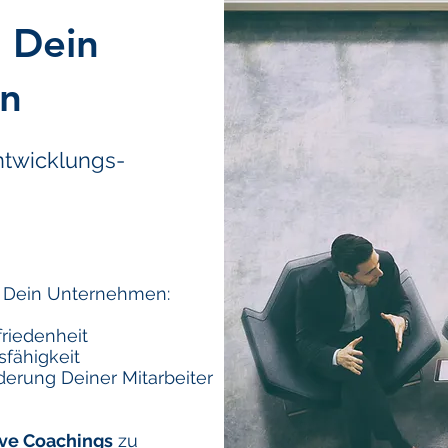
r Dein
n
ntwicklungs-
r Dein Unternehmen:
friedenheit
sfähigkeit
erung Deiner Mitarbeiter
ive Coachings
zu