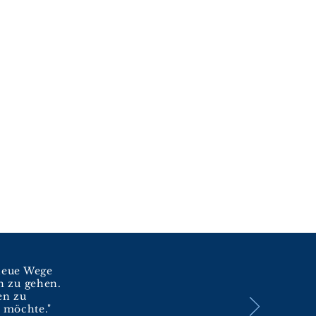
neue Wege
n zu gehen.
en zu
 möchte."