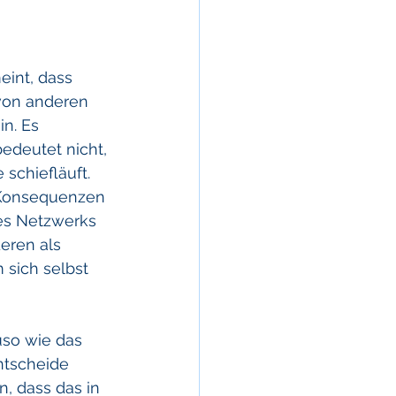
int, dass 
 von anderen 
n. Es 
edeutet nicht, 
schiefläuft. 
 Konsequenzen 
es Netzwerks 
eren als 
 sich selbst 
so wie das 
ntscheide 
, dass das in 