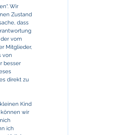
n“. Wir 
enen Zustand 
sache, dass 
erantwortung 
 der vom 
 Mitglieder, 
s von 
r besser 
eses 
es direkt zu 
kleinen Kind 
 können wir 
mich 
n ich 