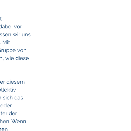
t 
abei vor 
ssen wir uns 
 Mit 
 Gruppe von 
, wie diese 
ter diesem 
llektiv 
n sich das 
jeder 
ter der 
chen. Wenn 
nen 