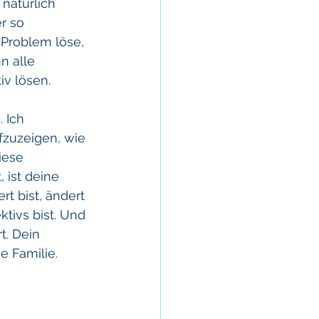
natürlich 
r so 
 Problem löse, 
n alle 
iv lösen.
 Ich 
fzuzeigen, wie 
iese 
 ist deine 
t bist, ändert 
ktivs bist. Und 
. Dein 
e Familie. 