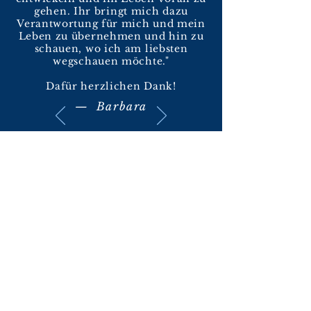
gehen. Ihr bringt mich dazu
Verantwortung für mich und mein
Leben zu übernehmen und hin zu
schauen, wo ich am liebsten
wegschauen möchte."
Dafür herzlichen Dank!
— Barbara
CMM Coaching Management
Mentoring GmbH
+49 (0) 7184 2915280
Kaltenbronnhof 12, 73667 Kaisersbach
©2019 CMM Coaching Management Mentoring
GmbH.
Impressum