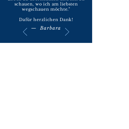
schauen, wo ich am liebsten
wegschauen möchte."
Dafür herzlichen Dank!
— Barbara
CMM Coaching Management
Mentoring GmbH
+49 (0) 7184 2915280
Kaltenbronnhof 12, 73667 Kaisersbach
©2019 CMM Coaching Management Mentoring
GmbH.
Impressum
Datenschutz