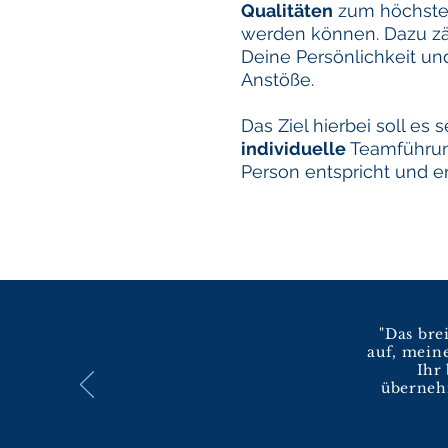
Qualitäten
zum höchsten 
werden können. Dazu zä
Deine Persönlichkeit un
Anstöße.
Das Ziel hierbei soll es 
individuelle
Teamführung
Person entspricht und en
"Das bre
auf, mein
Ihr
überneh