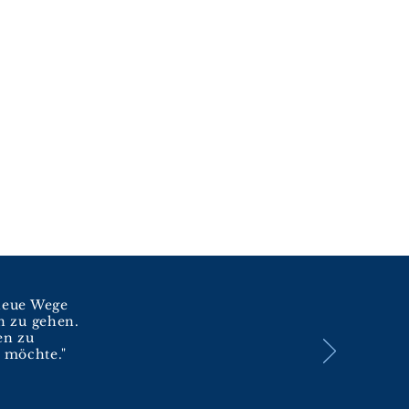
neue Wege
n zu gehen.
en zu
 möchte."